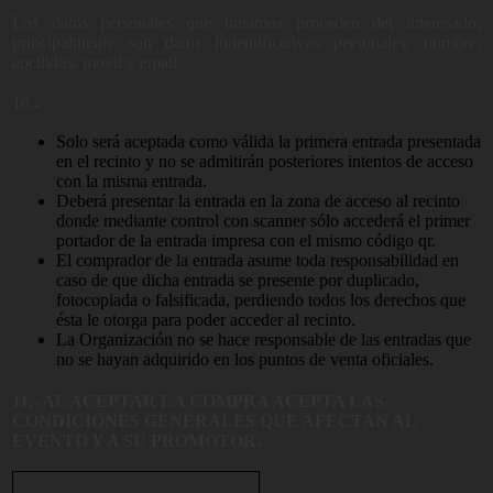
Los datos personales que tratamos proceden del interesado,
principalmente son datos indentificativos personales, nombre,
apellidos, movil y email.
10.-
Solo será aceptada como válida la primera entrada presentada
en el recinto y no se admitirán posteriores intentos de acceso
con la misma entrada.
Deberá presentar la entrada en la zona de acceso al recinto
donde mediante control con scanner sólo accederá el primer
portador de la entrada impresa con el mismo código qr.
El comprador de la entrada asume toda responsabilidad en
caso de que dicha entrada se presente por duplicado,
fotocopiada o falsificada, perdiendo todos los derechos que
ésta le otorga para poder acceder al recinto.
La Organización no se hace responsable de las entradas que
no se hayan adquirido en los puntos de venta oficiales.
11.- AL ACEPTAR LA COMPRA ACEPTA LAS
CONDICIONES GENERALES QUE AFECTAN AL
EVENTO Y A SU PROMOTOR.