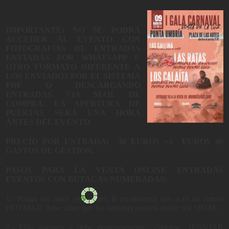
IMPORTANTE: NO SE PODRÁ
ACCEDER AL EVENTO CON
FOTOGRAFÍAS DE ENTRADAS
ENVIADAS POR WHATSAPP U
OTRO FORMATO DIFERENTE A
LOS ENVIADOS POR EL SISTEMA
PDF O DESCARGANDO
ENTRADAS VIA MAIL DE
COMPRA. LA APERTURA DE
PUERTAS SERÁ UNA HORA
ANTES DEL EVENTO.
PRECIO POR ENTRADA: 30 EUROS +3 EUROS de
GASTOS DE GESTIÓN.
PASOS PARA LA VENTA ONLINE ENTRADAS
EVENTOS CON BUTACAS NUMERADAS:
1.- Ponga sus datos personales, le recordamos que si es un correo
HOTMAIL debe saber que las entradas pueden entrar por SPAM.
2.- Elija asientos y debe posteriormente cliquear (ENVIAR