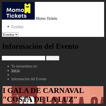
Momo
Tickets
Eventos
Información del Evento
Te encuentras en:
Inicio
Información del Evento
I GALA DE CARNAVAL
"COSTA DE LA LUZ"